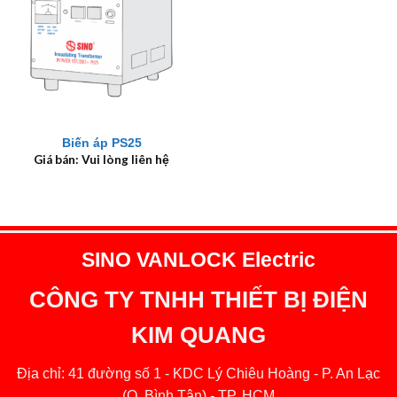
Biến áp PS25
Giá bán: Vui lòng liên hệ
SINO VANLOCK Electric
CÔNG TY TNHH THIẾT BỊ ĐIỆN
KIM QUANG
Địa chỉ: 41 đường số 1 - KDC Lý Chiêu Hoàng - P. An Lạc
(Q. Bình Tân) - TP. HCM