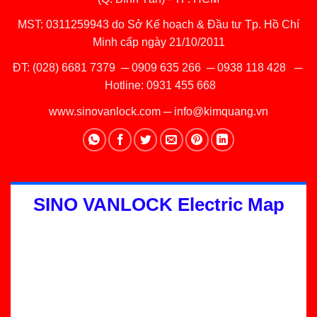
MST: 0311259943 do Sở Kế hoạch & Đầu tư Tp. Hồ Chí
Minh cấp ngày 21/10/2011
ĐT:
(028) 6681 7379
─
0909 635 266
─
0938 118 428
─
Hotline:
0931 455 668
www.sinovanlock.com
─
info@kimquang.vn
SINO VANLOCK Electric Map