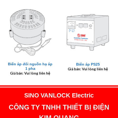
Biến áp đổi nguồn hạ áp
Biến áp PS25
1 pha
Giá bán: Vui lòng liên hệ
Giá bán: Vui lòng liên hệ
SINO VANLOCK Electric
CÔNG TY TNHH THIẾT BỊ ĐIỆN
KIM QUANG