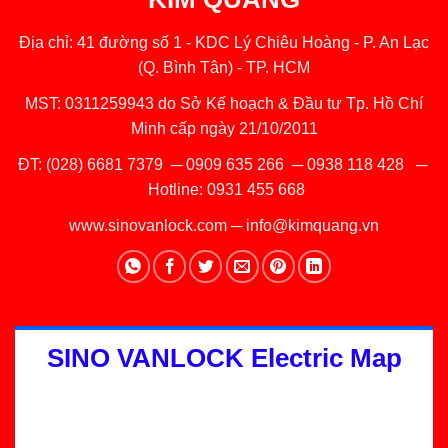
Địa chỉ: 41 đường số 1 - KDC Lý Chiêu Hoàng - P. An Lạc
(Q. Bình Tân) - TP. HCM
MST: 0311259943 do Sở Kế hoạch & Đầu tư Tp. Hồ Chí
Minh cấp ngày 21/10/2011
ĐT:
(028) 6681 7379
─
0909 635 266
─
0938 118 428
─
Hotline:
0931 455 668
www.sinovanlock.com
─
info@kimquang.vn
SINO VANLOCK Electric Map