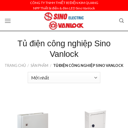
Skip
CÔNG TY TNHH THIẾT BỊ ĐIỆN KIM QUANG
NPP Thiết bị điện & đèn LED Sino Vanlock
to
content
Tủ điện công nghiệp Sino
Vanlock
TRANG CHỦ
/
SẢN PHẨM
/
TỦ ĐIỆN CÔNG NGHIỆP SINO VANLOCK