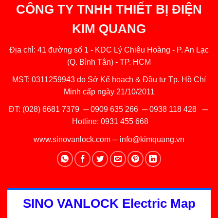
CÔNG TY TNHH THIẾT BỊ ĐIỆN
KIM QUANG
Địa chỉ: 41 đường số 1 - KDC Lý Chiêu Hoàng - P. An Lạc
(Q. Bình Tân) - TP. HCM
MST: 0311259943 do Sở Kế hoạch & Đầu tư Tp. Hồ Chí
Minh cấp ngày 21/10/2011
ĐT:
(028) 6681 7379
─
0909 635 266
─
0938 118 428
─
Hotline:
0931 455 668
www.sinovanlock.com
─
info@kimquang.vn
SINO VANLOCK Electric Map