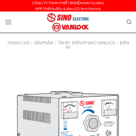
Skip
CÔNG TY TNHH THIẾT BỊ ĐIỆN KIM QUANG
NPP Thiết bị điện & đèn LED Sino Vanlock
to
content
TRANG CHỦ
/
SẢN PHẨM
/
ỔN ÁP - BIẾN ÁP SINO VANLOCK
/
BIẾN
ÁP