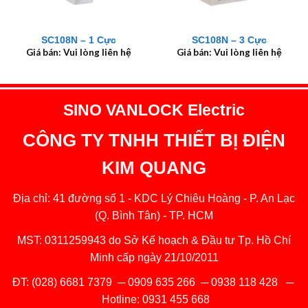
SC108N – 1 Cực
SC108N – 3 Cực
Giá bán: Vui lòng liên hệ
Giá bán: Vui lòng liên hệ
SINO VANLOCK Electric
CÔNG TY TNHH THIẾT BỊ ĐIỆN
KIM QUANG
Địa chỉ: 41 đường số 1 - KDC Lý Chiêu Hoàng - P. An Lạc
(Q. Bình Tân) - TP. HCM
MST: 0311259943 do Sở Kế hoạch & Đầu tư Tp. Hồ Chí
Minh cấp ngày 21/10/2011
ĐT:
(028) 6681 7379
─
0909 635 266
─
0938 118 428
─
Hotline:
0931 455 668