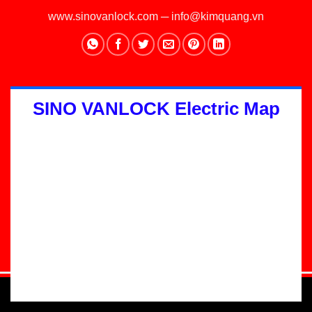
www.sinovanlock.com
─
info@kimquang.vn
SINO VANLOCK Electric Map
Thiết kế Website
:
GGO