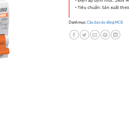
• Điện áp định mức: 240V A
• ​Tiêu chuẩn: Sản xuất the
Danh mục:
Cầu dao dự động MCB