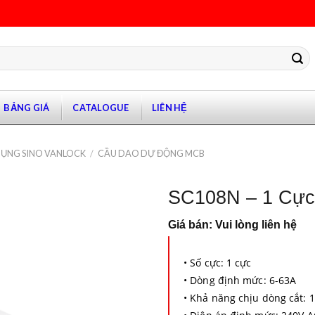
BẢNG GIÁ
CATALOGUE
LIÊN HỆ
ỤNG SINO VANLOCK
/
CẦU DAO DỰ ĐỘNG MCB
SC108N – 1 Cực
Giá bán: Vui lòng liên hệ
• Số cực: 1 cực
•
Dòng định mức: 6-63A
• Khả năng chịu dòng cắt: 