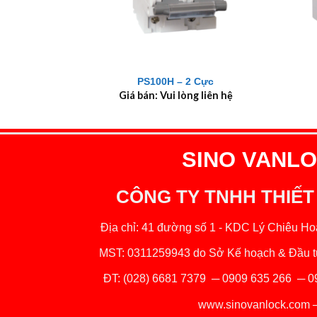
+
+
PS100H – 2 Cực
Giá bán: Vui lòng liên hệ
SINO VANLOC
CÔNG TY TNHH THIẾT
Địa chỉ: 41 đường số 1 - KDC Lý Chiêu Hoà
MST: 0311259943 do Sở Kế hoạch & Đầu tư
ĐT:
(028) 6681 7379
─
0909 635 266
─
0
www.sinovanlock.com