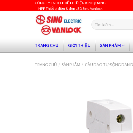
Skip
CÔNG TY TNHH THIẾT BỊ ĐIỆN KIM QUANG
NPP Thiết bị điện & đèn LED Sino Vanlock
to
content
Tìm
kiếm:
TRANG CHỦ
GIỚI THIỆU
SẢN PHẨM
TRANG CHỦ
/
SẢN PHẨM
/
CẦU DAO TỰ ĐỘNG DÂN D