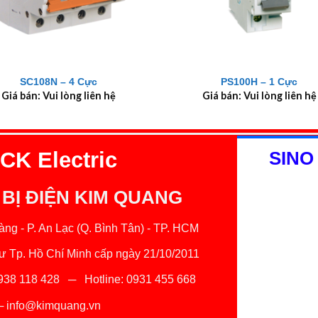
+
SC108N – 4 Cực
PS100H – 1 Cực
Giá bán: Vui lòng liên hệ
Giá bán: Vui lòng liên hệ
K Electric
SINO
 BỊ ĐIỆN KIM QUANG
ng - P. An Lạc (Q. Bình Tân) - TP. HCM
 Tp. Hồ Chí Minh cấp ngày 21/10/2011
938 118 428
─ Hotline:
0931 455 668
─
info@kimquang.vn