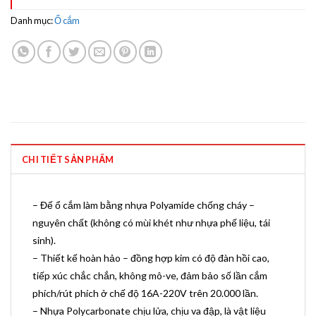
Danh mục:
Ổ cắm
CHI TIẾT SẢN PHẨM
– Đế ổ cắm làm bằng nhựa Polyamide chống cháy –
nguyên chất (không có mùi khét như nhựa phế liệu, tái
sinh).
– Thiết kế hoàn hảo – đồng hợp kim có độ đàn hồi cao,
tiếp xúc chắc chắn, không mô-ve, đảm bảo số lần cắm
phích/rút phích ở chế độ 16A-220V trên 20.000 lần.
– Nhựa Polycarbonate chịu lửa, chịu va đập, là vật liệu