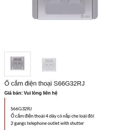
Ổ cắm điện thoại S66G32RJ
Giá bán: Vui lòng liên hệ
S66G32RJ
Ổ cắm điện thoại 4 dây có nắp che loại đôi
2 gangs telephone outlet with shutter