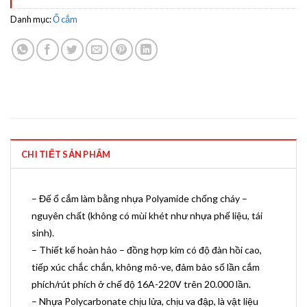
Danh mục:
Ổ cắm
CHI TIẾT SẢN PHẨM
– Đế ổ cắm làm bằng nhựa Polyamide chống cháy –
nguyên chất (không có mùi khét như nhựa phế liệu, tái
sinh).
– Thiết kế hoàn hảo – đồng hợp kim có độ đàn hồi cao,
tiếp xúc chắc chắn, không mô-ve, đảm bảo số lần cắm
phích/rút phích ở chế độ 16A-220V trên 20.000 lần.
– Nhựa Polycarbonate chịu lửa, chịu va đập, là vật liệu