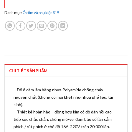
Danh mục:
Ổ cắm và phụ kiện S19
CHI TIẾT SẢN PHẨM
– Đế ổ cắm làm bằng nhựa Polyamide chống cháy –
nguyên chất (không có mùi khét như nhựa phế liệu, tái
sinh).
– Thiết kế hoàn hảo – đồng hợp kim có độ đàn hồi cao,
tiếp xúc chắc chắn, chống mô-ve, đảm bảo số lần cắm
phích / rút phích ở chế độ 16A-220V trên 20.000 lần.