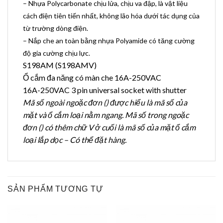
– Nhựa Polycarbonate chịu lửa, chịu va đập, là vật liệu
cách điện tiên tiến nhất, không lão hóa dưới tác dụng của
từ trường dòng điện.
– Nắp che an toàn bằng nhựa Polyamide có tăng cường
độ gia cường chịu lực.
S198AM (S198AMV)
Ổ cắm đa năng có màn che 16A-250VAC
16A-250VAC 3 pin universal socket with shutter
Mã số ngoài ngoặc đơn () được hiểu là mã số của
mặt và ổ cắm loại nằm ngang. Mã số trong ngoặc
đơn () có thêm chữ V ở cuối là mã số của mặt ổ cắm
loại lắp dọc – Có thể đặt hàng.
SẢN PHẨM TƯƠNG TỰ