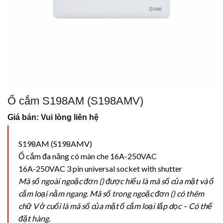
Ổ cắm S198AM (S198AMV)
Giá bán: Vui lòng liên hệ
S198AM (S198AMV)
Ổ cắm đa năng có màn che 16A-250VAC
16A-250VAC 3 pin universal socket with shutter
Mã số ngoài ngoặc đơn () được hiểu là mã số của mặt và ổ
cắm loại nằm ngang. Mã số trong ngoặc đơn () có thêm
chữ V ở cuối là mã số của mặt ổ cắm loại lắp dọc – Có thể
đặt hàng.