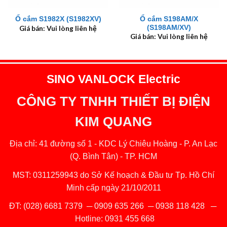
Ổ cắm S198AM/X
Ổ cắm S1982X (S1982XV)
(S198AM/XV)
Giá bán: Vui lòng liên hệ
Giá bán: Vui lòng liên hệ
SINO VANLOCK Electric
CÔNG TY TNHH THIẾT BỊ ĐIỆN
KIM QUANG
Địa chỉ: 41 đường số 1 - KDC Lý Chiêu Hoàng - P. An Lạc
(Q. Bình Tân) - TP. HCM
MST: 0311259943 do Sở Kế hoạch & Đầu tư Tp. Hồ Chí
Minh cấp ngày 21/10/2011
ĐT:
(028) 6681 7379
─
0909 635 266
─
0938 118 428
─
Hotline:
0931 455 668