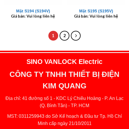
Mặt S194 (S194V)
Mặt S195 (S195V)
Giá bán: Vui lòng liên hệ
Giá bán: Vui lòng liên hệ
1
2
SINO VANLOCK Electric
CÔNG TY TNHH THIẾT BỊ ĐIỆN
KIM QUANG
Địa chỉ: 41 đường số 1 - KDC Lý Chiêu Hoàng - P. An Lạc
(Q. Bình Tân) - TP. HCM
MST: 0311259943 do Sở Kế hoạch & Đầu tư Tp. Hồ Chí
Minh cấp ngày 21/10/2011