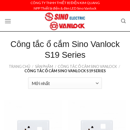
Skip
CÔNG TY TNHH THIẾT BỊ ĐIỆN KIM QUANG
NPP Thiết bị điện & đèn LED Sino Vanlock
to
content
Công tắc ổ cắm Sino Vanlock
S19 Series
TRANG CHỦ
/
SẢN PHẨM
/
CÔNG TẮC Ổ CẮM SINO VANLOCK
/
CÔNG TẮC Ổ CẮM SINO VANLOCK S19 SERIES