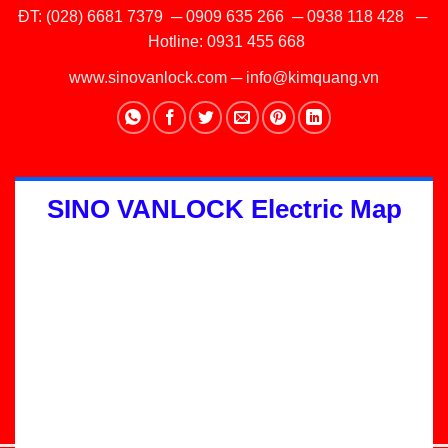
ĐT:
(028) 6681 7379
─
0909 635 266
─
0938 118 428
─
Hotline:
0931 455 668
www.sinovanlock.com
─
info@kimquang.vn
SINO VANLOCK Electric Map