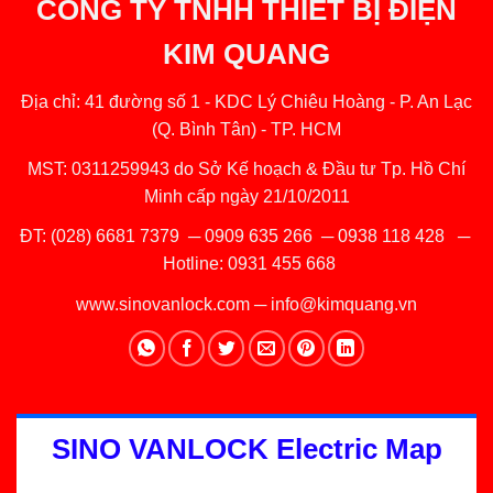
CÔNG TY TNHH THIẾT BỊ ĐIỆN
KIM QUANG
Địa chỉ: 41 đường số 1 - KDC Lý Chiêu Hoàng - P. An Lạc
(Q. Bình Tân) - TP. HCM
MST: 0311259943 do Sở Kế hoạch & Đầu tư Tp. Hồ Chí
Minh cấp ngày 21/10/2011
ĐT:
(028) 6681 7379
─
0909 635 266
─
0938 118 428
─
Hotline:
0931 455 668
www.sinovanlock.com
─
info@kimquang.vn
SINO VANLOCK Electric Map