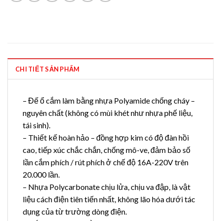
CHI TIẾT SẢN PHẨM
– Đế ổ cắm làm bằng nhựa Polyamide chống cháy –
nguyên chất (không có mùi khét như nhựa phế liệu,
tái sinh).
– Thiết kế hoàn hảo – đồng hợp kim có độ đàn hồi
cao, tiếp xúc chắc chắn, chống mô-ve, đảm bảo số
lần cắm phích / rút phích ở chế độ 16A-220V trên
20.000 lần.
– Nhựa Polycarbonate chịu lửa, chịu va đập, là vật
liệu cách điện tiên tiến nhất, không lão hóa dưới tác
dụng của từ trường dòng điện.