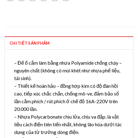
CHI TIẾT SẢN PHẨM
– Đế ổ cắm làm bằng nhựa Polyamide chống cháy –
nguyên chất (không có mùi khét như nhựa phế liệu,
tái sinh).
– Thiết kế hoàn hảo – đồng hợp kim có độ đàn hồi
cao, tiếp xúc chắc chắn, chống mô-ve, đảm bảo số
lần cắm phích / rút phích ở chế độ 16A-220V trên
20.000 lần.
– Nhựa Polycarbonate chịu lửa, chịu va đập, là vật
liệu cách điện tiên tiến nhất, không lão hóa dưới tác
dụng của từ trường dòng điện.