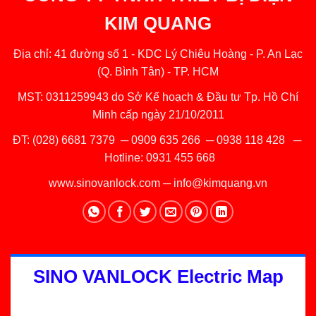
KIM QUANG
Địa chỉ: 41 đường số 1 - KDC Lý Chiêu Hoàng - P. An Lạc
(Q. Bình Tân) - TP. HCM
MST: 0311259943 do Sở Kế hoạch & Đầu tư Tp. Hồ Chí
Minh cấp ngày 21/10/2011
ĐT:
(028) 6681 7379
─
0909 635 266
─
0938 118 428
─
Hotline:
0931 455 668
www.sinovanlock.com
─
info@kimquang.vn
SINO VANLOCK Electric Map