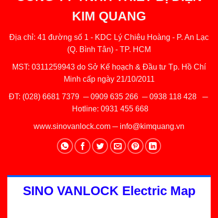
KIM QUANG
Địa chỉ: 41 đường số 1 - KDC Lý Chiêu Hoàng - P. An Lạc
(Q. Bình Tân) - TP. HCM
MST: 0311259943 do Sở Kế hoạch & Đầu tư Tp. Hồ Chí
Minh cấp ngày 21/10/2011
ĐT:
(028) 6681 7379
─
0909 635 266
─
0938 118 428
─
Hotline:
0931 455 668
www.sinovanlock.com
─
info@kimquang.vn
SINO VANLOCK Electric Map