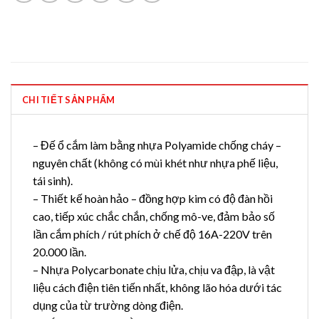
CHI TIẾT SẢN PHẨM
– Đế ổ cắm làm bằng nhựa Polyamide chống cháy –
nguyên chất (không có mùi khét như nhựa phế liệu,
tái sinh).
– Thiết kế hoàn hảo – đồng hợp kim có độ đàn hồi
cao, tiếp xúc chắc chắn, chống mô-ve, đảm bảo số
lần cắm phích / rút phích ở chế độ 16A-220V trên
20.000 lần.
– Nhựa Polycarbonate chịu lửa, chịu va đập, là vật
liệu cách điện tiên tiến nhất, không lão hóa dưới tác
dụng của từ trường dòng điện.