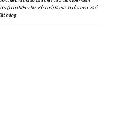
ơn () có thêm chữ V ở cuối là mã số của mặt và ổ
đặt hàng