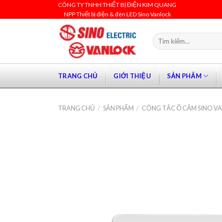
Skip
CÔNG TY TNHH THIẾT BỊ ĐIỆN KIM QUANG
NPP Thiết bị điện & đèn LED Sino Vanlock
to
content
Tìm
kiếm:
TRANG CHỦ
GIỚI THIỆU
SẢN PHẨM
TRANG CHỦ
/
SẢN PHẨM
/
CÔNG TẮC Ổ CẮM SINO V