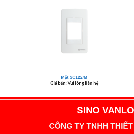
+
+
Mặt SC122/M
Giá bán: Vui lòng liên hệ
SINO VANLOC
CÔNG TY TNHH THIẾT