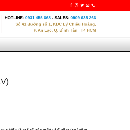
HOTLINE:
0931 455 668
- SALES:
0909 635 266
Số 41 đường số 1, KDC Lý Chiêu Hoàng,
P. An Lạc, Q. Bình Tân, TP. HCM
XV)
ược hiểu là mã số của mặt và ổ cắm loại nằm