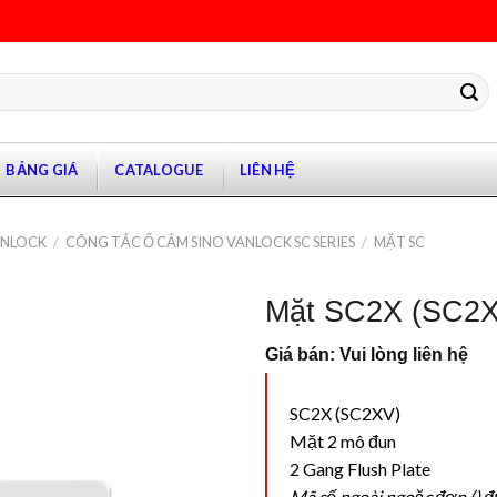
BẢNG GIÁ
CATALOGUE
LIÊN HỆ
ANLOCK
/
CÔNG TẮC Ổ CẮM SINO VANLOCK SC SERIES
/
MẶT SC
Mặt SC2X (SC2
Giá bán: Vui lòng liên hệ
SC2X (SC2XV)
Mặt 2 mô đun
2 Gang Flush Plate
Mã số ngoài ngoặc đơn () đ