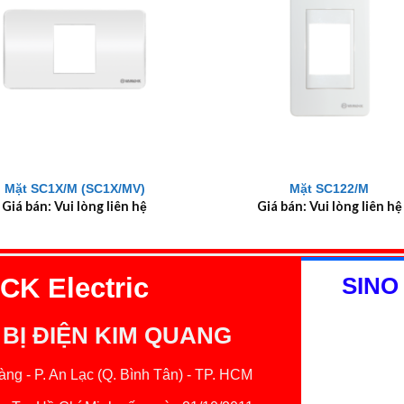
+
Mặt SC1X/M (SC1X/MV)
Mặt SC122/M
Giá bán: Vui lòng liên hệ
Giá bán: Vui lòng liên hệ
K Electric
SINO
 BỊ ĐIỆN KIM QUANG
ng - P. An Lạc (Q. Bình Tân) - TP. HCM