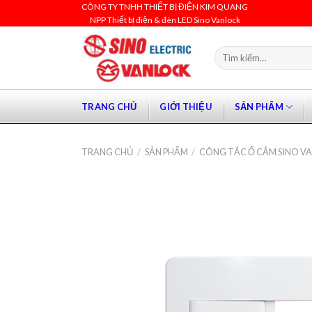
Skip
CÔNG TY TNHH THIẾT BỊ ĐIỆN KIM QUANG
NPP Thiết bị điện & đèn LED Sino Vanlock
to
content
Tìm
kiếm:
TRANG CHỦ
GIỚI THIỆU
SẢN PHẨM
TRANG CHỦ
/
SẢN PHẨM
/
CÔNG TẮC Ổ CẮM SINO V