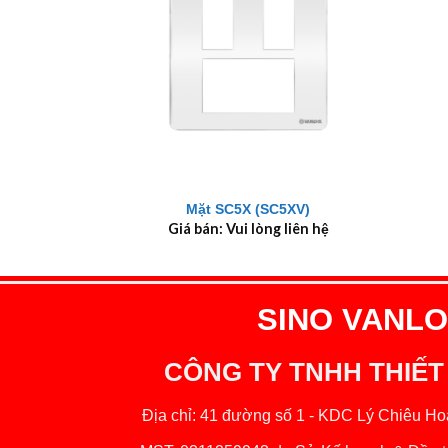
+
+
Mặt SC5X (SC5XV)
Giá bán: Vui lòng liên hệ
SINO VANLOC
CÔNG TY TNHH THIẾT
Địa chỉ: 41 đường số 1 - KDC Lý Chiêu Hoà