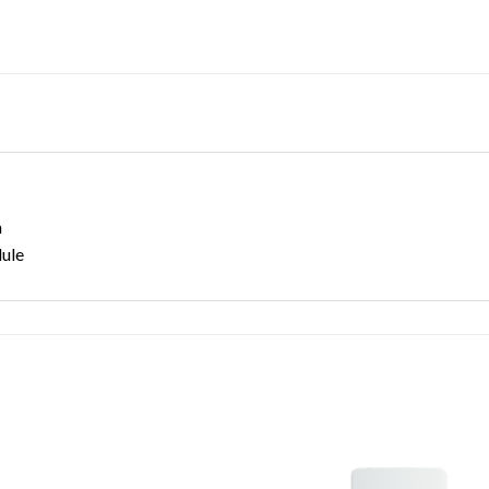
n
ule