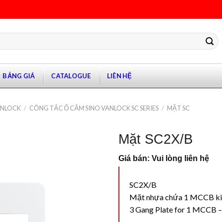
BẢNG GIÁ
CATALOGUE
LIÊN HỆ
ANLOCK
/
CÔNG TẮC Ổ CẮM SINO VANLOCK SC SERIES
/
MẶT SC
Mặt SC2X/B
Giá bán: Vui lòng liên hệ
SC2X/B
Mặt nhựa chứa 1 MCCB kiể
3 Gang Plate for 1 MCCB 