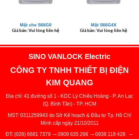
Mặt che S66G0
Mặt S66G4X
Giá bán: Vui lòng liên hệ
Giá bán: Vui lòng liên hệ
SINO VANLOCK Electric
CÔNG TY TNHH THIẾT BỊ ĐIỆN
KIM QUANG
Địa chỉ: 41 đường số 1 - KDC Lý Chiêu Hoàng - P. An Lạc
(Q. Bình Tân) - TP. HCM
MST: 0311259943 do Sở Kế hoạch & Đầu tư Tp. Hồ Chí
Minh cấp ngày 21/10/2011
ĐT:
(028) 6681 7379
─
0909 635 266
─
0938 118 428
─