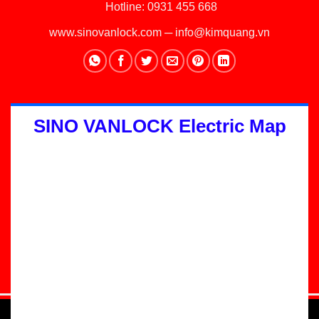
Hotline:
0931 455 668
www.sinovanlock.com
─
info@kimquang.vn
SINO VANLOCK Electric Map
Thiết kế Website
:
GGO