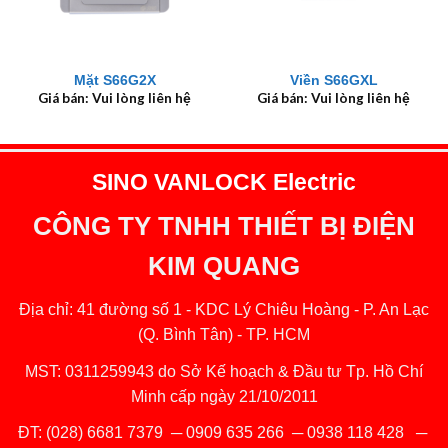
Mặt S66G2X
Viền S66GXL
Giá bán: Vui lòng liên hệ
Giá bán: Vui lòng liên hệ
SINO VANLOCK Electric
CÔNG TY TNHH THIẾT BỊ ĐIỆN
KIM QUANG
Địa chỉ: 41 đường số 1 - KDC Lý Chiêu Hoàng - P. An Lạc
(Q. Bình Tân) - TP. HCM
MST: 0311259943 do Sở Kế hoạch & Đầu tư Tp. Hồ Chí
Minh cấp ngày 21/10/2011
ĐT:
(028) 6681 7379
─
0909 635 266
─
0938 118 428
─