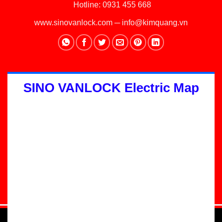
Hotline:
0931 455 668
www.sinovanlock.com
─
info@kimquang.vn
SINO VANLOCK Electric Map
Thiết kế Website
:
GGO