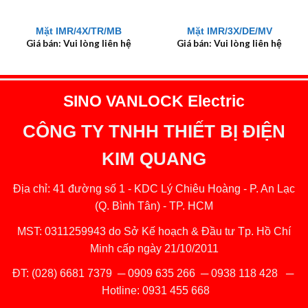
Mặt IMR/4X/TR/MB
Mặt IMR/3X/DE/MV
Giá bán: Vui lòng liên hệ
Giá bán: Vui lòng liên hệ
SINO VANLOCK Electric
CÔNG TY TNHH THIẾT BỊ ĐIỆN
KIM QUANG
Địa chỉ: 41 đường số 1 - KDC Lý Chiêu Hoàng - P. An Lạc
(Q. Bình Tân) - TP. HCM
MST: 0311259943 do Sở Kế hoạch & Đầu tư Tp. Hồ Chí
Minh cấp ngày 21/10/2011
ĐT:
(028) 6681 7379
─
0909 635 266
─
0938 118 428
─
Hotline:
0931 455 668