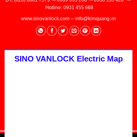
Hotline:
0931 455 668
www.sinovanlock.com
─
info@kimquang.vn
SINO VANLOCK Electric Map