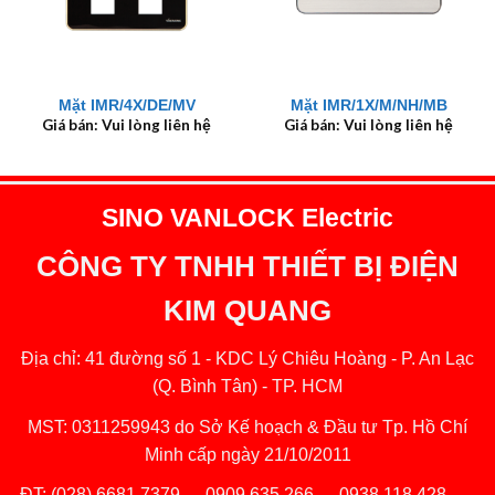
Mặt IMR/4X/DE/MV
Mặt IMR/1X/M/NH/MB
Giá bán: Vui lòng liên hệ
Giá bán: Vui lòng liên hệ
SINO VANLOCK Electric
CÔNG TY TNHH THIẾT BỊ ĐIỆN
KIM QUANG
Địa chỉ: 41 đường số 1 - KDC Lý Chiêu Hoàng - P. An Lạc
(Q. Bình Tân) - TP. HCM
MST: 0311259943 do Sở Kế hoạch & Đầu tư Tp. Hồ Chí
Minh cấp ngày 21/10/2011
ĐT:
(028) 6681 7379
─
0909 635 266
─
0938 118 428
─