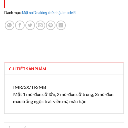
Danh mục:
Mặt nạ Deaking chữ nhật Imode R
CHI TIẾT SẢN PHẨM
IMR/3X/TR/MB
Mặt 1 mô-đun cỡ lớn, 2 mô-đun cỡ trung, 3 mô-đun
màu trắng ngọc trai, viền mạ màu bạc