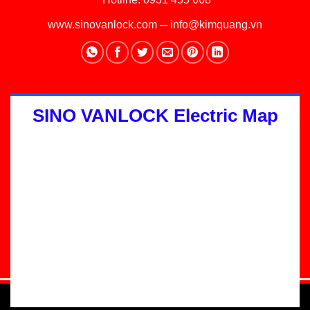
www.sinovanlock.com
─
info@kimquang.vn
SINO VANLOCK Electric Map
Thiết kế Website
:
GGO