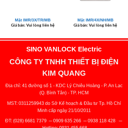
Mặt IMR/3X/TR/MB
Mặt IMR/4X/NH/MB
Giá bán: Vui lòng liên hệ
Giá bán: Vui lòng liên hệ
SINO VANLOCK Electric
CÔNG TY TNHH THIẾT BỊ ĐIỆN
KIM QUANG
Địa chỉ: 41 đường số 1 - KDC Lý Chiêu Hoàng - P. An Lạc
(Q. Bình Tân) - TP. HCM
MST: 0311259943 do Sở Kế hoạch & Đầu tư Tp. Hồ Chí
Minh cấp ngày 21/10/2011
ĐT:
(028) 6681 7379
─
0909 635 266
─
0938 118 428
─
Hotline:
0931 455 668