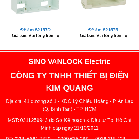
Đế âm S2157D
Đế âm S2157R
Giá bán: Vui lòng liên hệ
Giá bán: Vui lòng liên hệ
SINO VANLOCK Electric
CÔNG TY TNHH THIẾT BỊ ĐIỆN
KIM QUANG
Địa chỉ: 41 đường số 1 - KDC Lý Chiêu Hoàng - P. An Lạc
(Q. Bình Tân) - TP. HCM
MST: 0311259943 do Sở Kế hoạch & Đầu tư Tp. Hồ Chí
Minh cấp ngày 21/10/2011