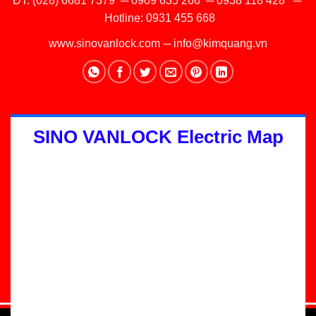
ĐT:
(028) 6681 7379
─
0909 635 266
─
0938 118 428
─
Hotline:
0931 455 668
www.sinovanlock.com
─
info@kimquang.vn
SINO VANLOCK Electric Map