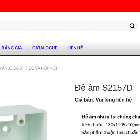
BẢNG GIÁ
CATALOGUE
LIÊN HỆ
 VANLOCK/SP
/
ĐẾ VÀ HỘP NỐI
Đế âm S2157D
Giá bán: Vui lòng liên hệ
Đế âm nhựa tự chống cháy
Kích thước: 130x1105x40(mm
Sản phẩm thuộc tiêu chuẩn