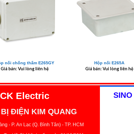
+
ộp nối chống thấm E265GY
Hộp nối E265A
Giá bán: Vui lòng liên hệ
Giá bán: Vui lòng liên hệ
K Electric
SINO
 BỊ ĐIỆN KIM QUANG
ng - P. An Lạc (Q. Bình Tân) - TP. HCM