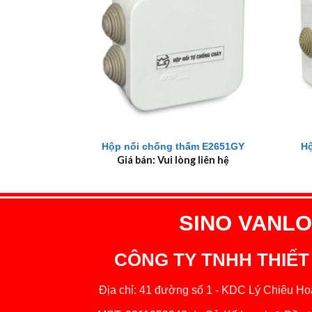
+
+
Hộp nối chống thấm E2651GY
H
Giá bán: Vui lòng liên hệ
SINO VANLOC
CÔNG TY TNHH THIẾT
Địa chỉ: 41 đường số 1 - KDC Lý Chiêu Hoà