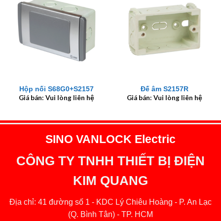
Hộp nối S68G0+S2157
Đế âm S2157R
Giá bán: Vui lòng liên hệ
Giá bán: Vui lòng liên hệ
SINO VANLOCK Electric
CÔNG TY TNHH THIẾT BỊ ĐIỆN
KIM QUANG
Địa chỉ: 41 đường số 1 - KDC Lý Chiêu Hoàng - P. An Lạc
(Q. Bình Tân) - TP. HCM