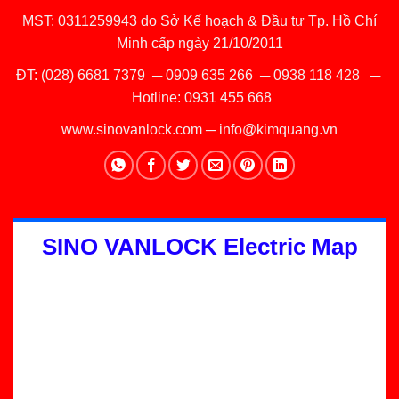
MST: 0311259943 do Sở Kế hoạch & Đầu tư Tp. Hồ Chí
Minh cấp ngày 21/10/2011
ĐT:
(028) 6681 7379
─
0909 635 266
─
0938 118 428
─
Hotline:
0931 455 668
www.sinovanlock.com
─
info@kimquang.vn
SINO VANLOCK Electric Map