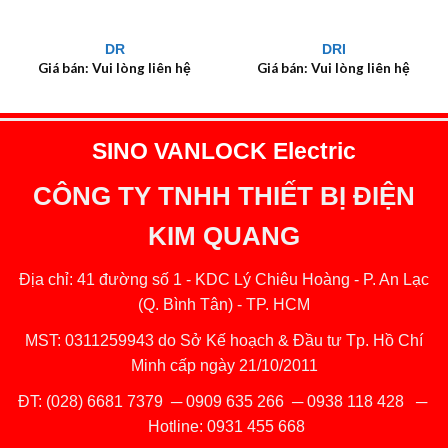
DR
DRI
Giá bán: Vui lòng liên hệ
Giá bán: Vui lòng liên hệ
SINO VANLOCK Electric
CÔNG TY TNHH THIẾT BỊ ĐIỆN
KIM QUANG
Địa chỉ: 41 đường số 1 - KDC Lý Chiêu Hoàng - P. An Lạc
(Q. Bình Tân) - TP. HCM
MST: 0311259943 do Sở Kế hoạch & Đầu tư Tp. Hồ Chí
Minh cấp ngày 21/10/2011
ĐT:
(028) 6681 7379
─
0909 635 266
─
0938 118 428
─
Hotline:
0931 455 668