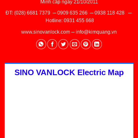
Minh cấp ngày 21/10/2011
ĐT:
(028) 6681 7379
─
0909 635 266
─
0938 118 428
─
Hotline:
0931 455 668
www.sinovanlock.com
─
info@kimquang.vn
SINO VANLOCK Electric Map