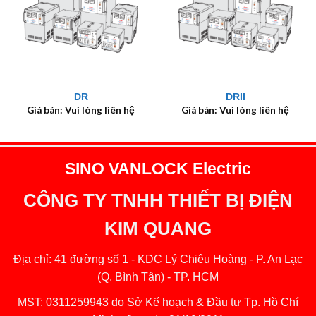
DR
DRII
Giá bán: Vui lòng liên hệ
Giá bán: Vui lòng liên hệ
SINO VANLOCK Electric
CÔNG TY TNHH THIẾT BỊ ĐIỆN
KIM QUANG
Địa chỉ: 41 đường số 1 - KDC Lý Chiêu Hoàng - P. An Lạc
(Q. Bình Tân) - TP. HCM
MST: 0311259943 do Sở Kế hoạch & Đầu tư Tp. Hồ Chí