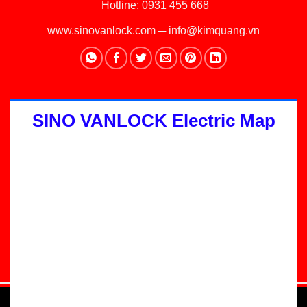
Hotline:
0931 455 668
www.sinovanlock.com
─
info@kimquang.vn
SINO VANLOCK Electric Map
Thiết kế Website
:
GGO