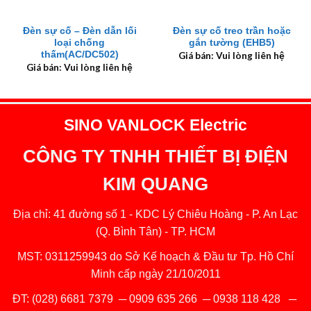
Đèn sự cố – Đèn dẫn lối
Đèn sự cố treo trần hoặc
loại chống
gắn tường (EHB5)
thấm(AC/DC502)
Giá bán: Vui lòng liên hệ
Giá bán: Vui lòng liên hệ
SINO VANLOCK Electric
CÔNG TY TNHH THIẾT BỊ ĐIỆN
KIM QUANG
Địa chỉ: 41 đường số 1 - KDC Lý Chiêu Hoàng - P. An Lạc
(Q. Bình Tân) - TP. HCM
MST: 0311259943 do Sở Kế hoạch & Đầu tư Tp. Hồ Chí
Minh cấp ngày 21/10/2011
ĐT:
(028) 6681 7379
─
0909 635 266
─
0938 118 428
─