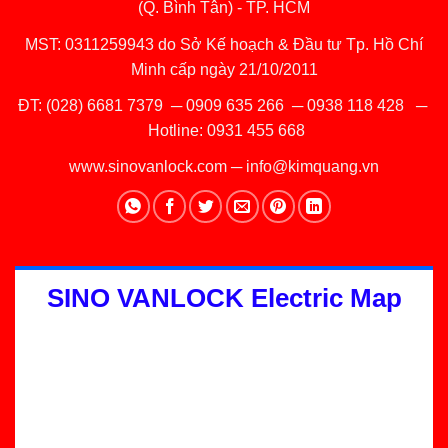
(Q. Bình Tân) - TP. HCM
MST: 0311259943 do Sở Kế hoạch & Đầu tư Tp. Hồ Chí
Minh cấp ngày 21/10/2011
ĐT:
(028) 6681 7379
─
0909 635 266
─
0938 118 428
─
Hotline:
0931 455 668
www.sinovanlock.com
─
info@kimquang.vn
SINO VANLOCK Electric Map