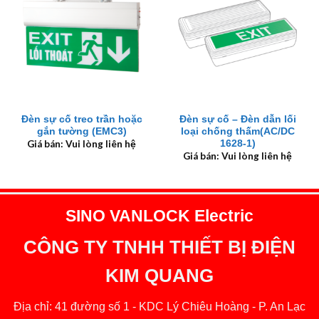
Đèn sự cố treo trần hoặc
Đèn sự cố – Đèn dẫn lối
gắn tường (EMC3)
loại chống thấm(AC/DC
1628-1)
Giá bán: Vui lòng liên hệ
Giá bán: Vui lòng liên hệ
SINO VANLOCK Electric
CÔNG TY TNHH THIẾT BỊ ĐIỆN
KIM QUANG
Địa chỉ: 41 đường số 1 - KDC Lý Chiêu Hoàng - P. An Lạc