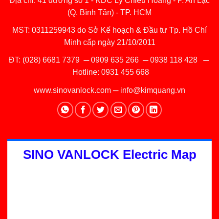
Địa chỉ: 41 đường số 1 - KDC Lý Chiêu Hoàng - P. An Lạc
(Q. Bình Tân) - TP. HCM
MST: 0311259943 do Sở Kế hoạch & Đầu tư Tp. Hồ Chí
Minh cấp ngày 21/10/2011
ĐT:
(028) 6681 7379
─
0909 635 266
─
0938 118 428
─
Hotline:
0931 455 668
www.sinovanlock.com
─
info@kimquang.vn
SINO VANLOCK Electric Map