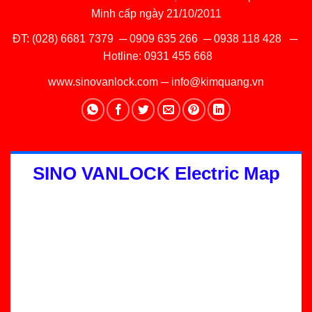
Minh cấp ngày 21/10/2011
ĐT:
(028) 6681 7379
─
0909 635 266
─
0938 118 428
─
Hotline:
0931 455 668
www.sinovanlock.com
─
info@kimquang.vn
SINO VANLOCK Electric Map