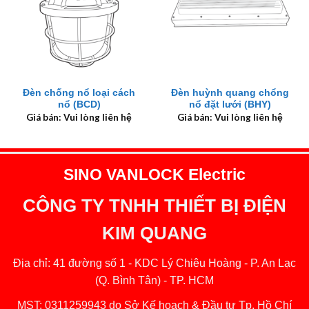
Đèn chống nổ loại cách
Đèn huỳnh quang chổng
nổ (BCD)
nổ đặt lưới (BHY)
Giá bán: Vui lòng liên hệ
Giá bán: Vui lòng liên hệ
SINO VANLOCK Electric
CÔNG TY TNHH THIẾT BỊ ĐIỆN
KIM QUANG
Địa chỉ: 41 đường số 1 - KDC Lý Chiêu Hoàng - P. An Lạc
(Q. Bình Tân) - TP. HCM
MST: 0311259943 do Sở Kế hoạch & Đầu tư Tp. Hồ Chí