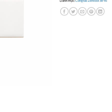
Danh mục:
Công tắc Zenlock Sê-Ri