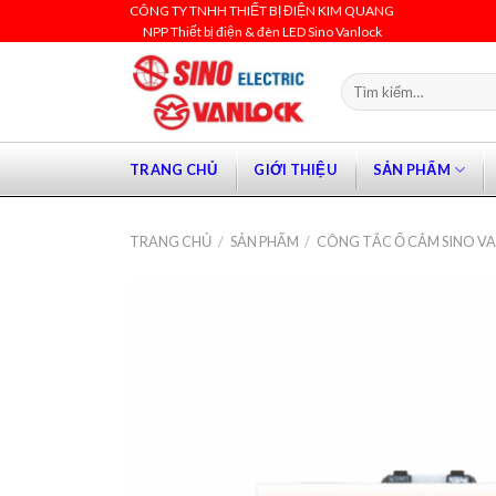
Skip
CÔNG TY TNHH THIẾT BỊ ĐIỆN KIM QUANG
NPP Thiết bị điện & đèn LED Sino Vanlock
to
content
Tìm
kiếm:
TRANG CHỦ
GIỚI THIỆU
SẢN PHẨM
TRANG CHỦ
/
SẢN PHẨM
/
CÔNG TẮC Ổ CẮM SINO V