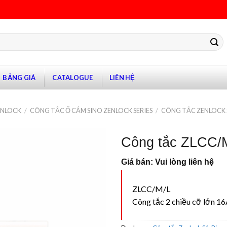
BẢNG GIÁ
CATALOGUE
LIÊN HỆ
ANLOCK
/
CÔNG TẮC Ổ CẮM SINO ZENLOCK SERIES
/
CÔNG TẮC ZENLOCK S
Công tắc ZLCC/
Giá bán: Vui lòng liên hệ
ZLCC/M/L
Công tắc 2 chiều cỡ lớn 1