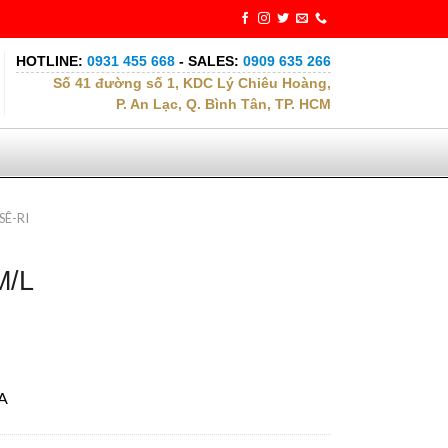
HOTLINE:
0931 455 668
- SALES:
0909 635 266
Số 41 đường số 1, KDC Lý Chiêu Hoàng,
P. An Lạc, Q. Bình Tân, TP. HCM
Ê-RI
M/L
6A