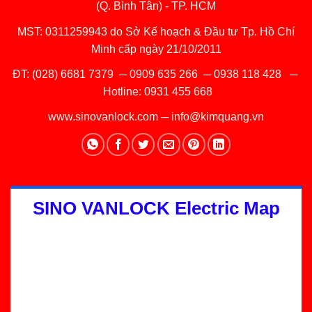
(Q. Bình Tân) - TP. HCM
MST: 0311259943 do Sở Kế hoạch & Đầu tư Tp. Hồ Chí
Minh cấp ngày 21/10/2011
ĐT:
(028) 6681 7379
─
0909 635 266
─
0938 118 428
─
Hotline:
0931 455 668
www.sinovanlock.com
─
info@kimquang.vn
SINO VANLOCK Electric Map