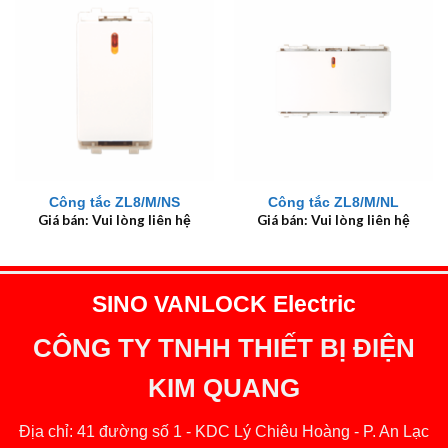
Công tắc ZL8/M/NS
Công tắc ZL8/M/NL
Giá bán: Vui lòng liên hệ
Giá bán: Vui lòng liên hệ
SINO VANLOCK Electric
CÔNG TY TNHH THIẾT BỊ ĐIỆN
KIM QUANG
Địa chỉ: 41 đường số 1 - KDC Lý Chiêu Hoàng - P. An Lạc