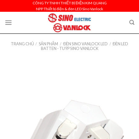
Skip
CÔNG TY TNHH THIẾT BỊ ĐIỆN KIM QUANG
NPP Thiết bị điện & đèn LED Sino Vanlock
to
content
TRANG CHỦ
/
SẢN PHẨM
/
ĐÈN SINO VANLOCK LED
/
ĐÈN LED
BATTEN - TUÝP SINO VANLOCK