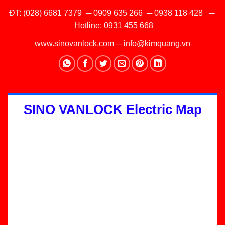
ĐT:
(028) 6681 7379
─
0909 635 266
─
0938 118 428
─
Hotline:
0931 455 668
www.sinovanlock.com
─
info@kimquang.vn
SINO VANLOCK Electric Map