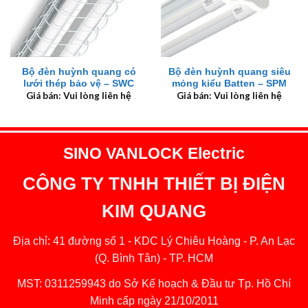
Bộ đèn huỳnh quang có
Bộ đèn huỳnh quang siêu
lưới thép bảo vệ – SWC
mỏng kiểu Batten – SPM
Giá bán: Vui lòng liên hệ
Giá bán: Vui lòng liên hệ
SINO VANLOCK Electric
CÔNG TY TNHH THIẾT BỊ ĐIỆN
KIM QUANG
Địa chỉ: 41 đường số 1 - KDC Lý Chiêu Hoàng - P. An Lạc
(Q. Bình Tân) - TP. HCM
MST: 0311259943 do Sở Kế hoạch & Đầu tư Tp. Hồ Chí
Minh cấp ngày 21/10/2011