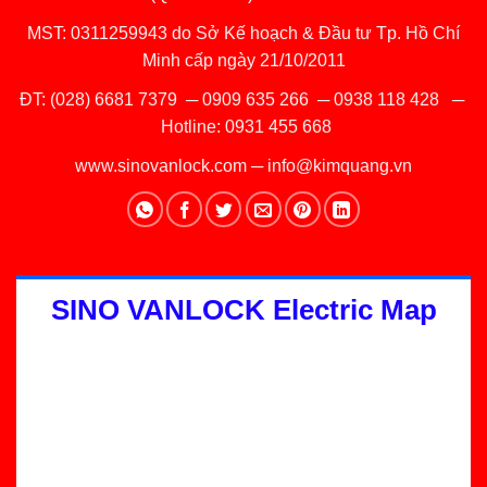
MST: 0311259943 do Sở Kế hoạch & Đầu tư Tp. Hồ Chí
Minh cấp ngày 21/10/2011
ĐT:
(028) 6681 7379
─
0909 635 266
─
0938 118 428
─
Hotline:
0931 455 668
www.sinovanlock.com
─
info@kimquang.vn
SINO VANLOCK Electric Map