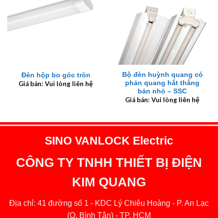
Bộ đèn huỳnh quang có
Đèn hộp bo góc tròn
phản quang hắt thẳng
Giá bán: Vui lòng liên hệ
bản nhỏ – SSC
Giá bán: Vui lòng liên hệ
SINO VANLOCK Electric
CÔNG TY TNHH THIẾT BỊ ĐIỆN
KIM QUANG
Địa chỉ: 41 đường số 1 - KDC Lý Chiêu Hoàng - P. An Lạc
(Q. Bình Tân) - TP. HCM