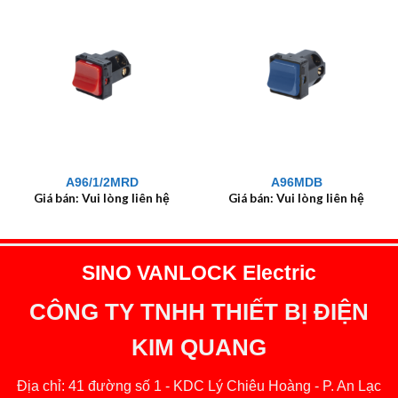
A96/1/2MRD
A96MDB
Giá bán: Vui lòng liên hệ
Giá bán: Vui lòng liên hệ
SINO VANLOCK Electric
CÔNG TY TNHH THIẾT BỊ ĐIỆN
KIM QUANG
Địa chỉ: 41 đường số 1 - KDC Lý Chiêu Hoàng - P. An Lạc