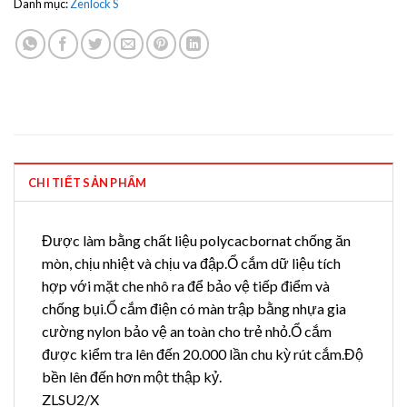
Danh mục:
Zenlock S
CHI TIẾT SẢN PHẨM
Được làm bằng chất liệu polycacbornat chống ăn
mòn, chịu nhiệt và chịu va đập.Ổ cắm dữ liệu tích
hợp với mặt che nhô ra để bảo vệ tiếp điểm và
chống bụi.Ổ cắm điện có màn trập bằng nhựa gia
cường nylon bảo vệ an toàn cho trẻ nhỏ.Ổ cắm
được kiểm tra lên đến 20.000 lần chu kỳ rút cắm.Độ
bền lên đến hơn một thập kỷ.
ZLSU2/X