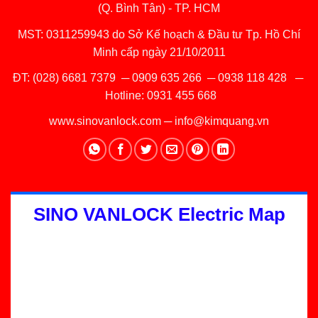
(Q. Bình Tân) - TP. HCM
MST: 0311259943 do Sở Kế hoạch & Đầu tư Tp. Hồ Chí
Minh cấp ngày 21/10/2011
ĐT:
(028) 6681 7379
─
0909 635 266
─
0938 118 428
─
Hotline:
0931 455 668
www.sinovanlock.com
─
info@kimquang.vn
SINO VANLOCK Electric Map