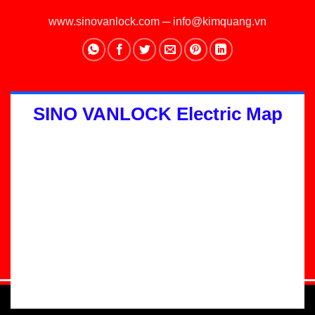
www.sinovanlock.com
─
info@kimquang.vn
SINO VANLOCK Electric Map
Thiết kế Website
:
GGO