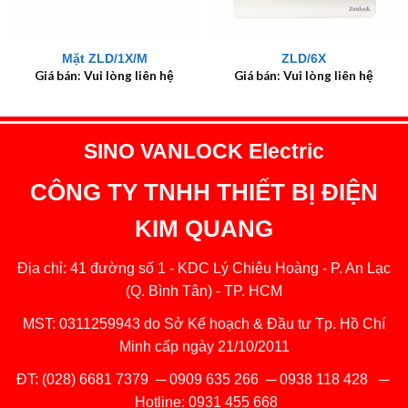
Mặt ZLD/1X/M
ZLD/6X
Giá bán: Vui lòng liên hệ
Giá bán: Vui lòng liên hệ
SINO VANLOCK Electric
CÔNG TY TNHH THIẾT BỊ ĐIỆN
KIM QUANG
Địa chỉ: 41 đường số 1 - KDC Lý Chiêu Hoàng - P. An Lạc
(Q. Bình Tân) - TP. HCM
MST: 0311259943 do Sở Kế hoạch & Đầu tư Tp. Hồ Chí
Minh cấp ngày 21/10/2011
ĐT:
(028) 6681 7379
─
0909 635 266
─
0938 118 428
─
Hotline:
0931 455 668