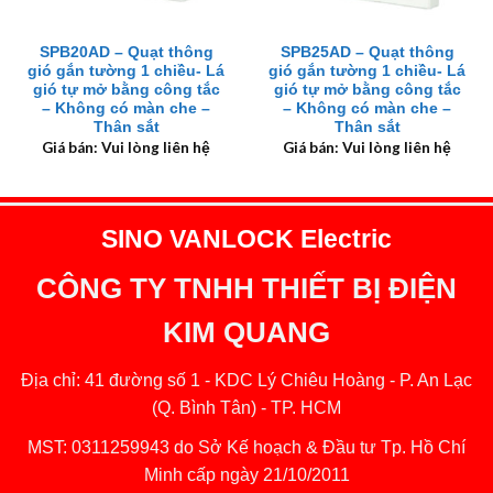
SPB20AD – Quạt thông
SPB25AD – Quạt thông
gió gắn tường 1 chiều- Lá
gió gắn tường 1 chiều- Lá
gió tự mở bằng công tắc
gió tự mở bằng công tắc
– Không có màn che –
– Không có màn che –
Thân sắt
Thân sắt
Giá bán: Vui lòng liên hệ
Giá bán: Vui lòng liên hệ
SINO VANLOCK Electric
CÔNG TY TNHH THIẾT BỊ ĐIỆN
KIM QUANG
Địa chỉ: 41 đường số 1 - KDC Lý Chiêu Hoàng - P. An Lạc
(Q. Bình Tân) - TP. HCM
MST: 0311259943 do Sở Kế hoạch & Đầu tư Tp. Hồ Chí
Minh cấp ngày 21/10/2011