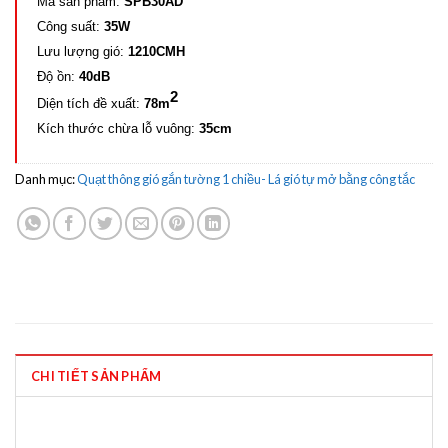
Mã sản phẩm:
SPB30AD
Công suất:
35W
Lưu lượng gió:
1210CMH
Độ ồn:
40dB
2
Diện tích đề xuất:
78m
Kích thước chừa lỗ vuông:
35cm
Danh mục:
Quạt thông gió gắn tường 1 chiều- Lá gió tự mở bằng công tắc
CHI TIẾT SẢN PHẨM