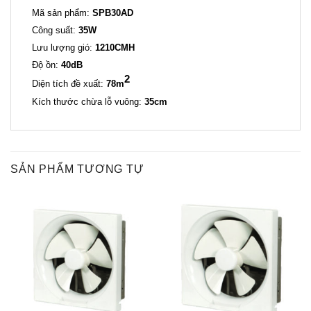
Mã sản phẩm:
SPB30AD
Công suất:
35W
Lưu lượng gió:
1210CMH
Độ ồn:
40dB
2
Diện tích đề xuất:
78m
Kích thước chừa lỗ vuông:
35cm
SẢN PHẨM TƯƠNG TỰ