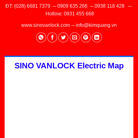
ĐT:
(028) 6681 7379
─
0909 635 266
─
0938 118 428
─
Hotline:
0931 455 668
www.sinovanlock.com
─
info@kimquang.vn
SINO VANLOCK Electric Map