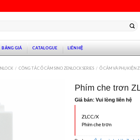
BẢNG GIÁ
CATALOGUE
LIÊN HỆ
ANLOCK
/
CÔNG TẮC Ổ CẮM SINO ZENLOCK SERIES
/
Ổ CẮM VÀ PHỤ KIỆN Z
Phím che trơn 
Giá bán: Vui lòng liên hệ
ZLCC/X
Phím che trơn