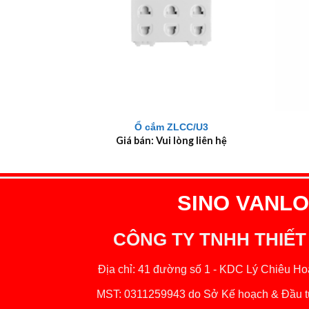
+
+
Ổ cắm ZLCC/U3
Giá bán: Vui lòng liên hệ
SINO VANLOC
CÔNG TY TNHH THIẾT
Địa chỉ: 41 đường số 1 - KDC Lý Chiêu Hoà
MST: 0311259943 do Sở Kế hoạch & Đầu tư