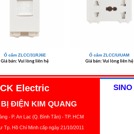
+
Ổ cắm ZLCC/31RJ6E
Ổ cắm ZLCC/U/UAM
Giá bán: Vui lòng liên hệ
Giá bán: Vui lòng liên hệ
K Electric
SINO
 BỊ ĐIỆN KIM QUANG
ng - P. An Lạc (Q. Bình Tân) - TP. HCM
 Tp. Hồ Chí Minh cấp ngày 21/10/2011