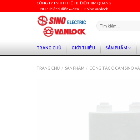
Skip
CÔNG TY TNHH THIẾT BỊ ĐIỆN KIM QUANG
NPP Thiết bị điện & đèn LED Sino Vanlock
to
content
Tìm
kiếm:
TRANG CHỦ
GIỚI THIỆU
SẢN PHẨM
TRANG CHỦ
/
SẢN PHẨM
/
CÔNG TẮC Ổ CẮM SINO V