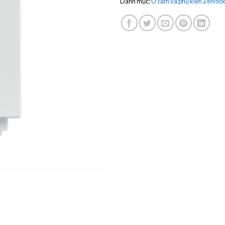
Danh mục:
Ổ cắm và phụ kiện Zenlock