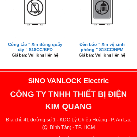
Công tắc ” Xin đừng quấy
Đèn báo ” Xin vệ sinh
rầy ” S18CC/BPD
phòng ” S18CC/NPM
Giá bán: Vui lòng liên hệ
Giá bán: Vui lòng liên hệ
SINO VANLOCK Electric
CÔNG TY TNHH THIẾT BỊ ĐIỆN
KIM QUANG
Địa chỉ: 41 đường số 1 - KDC Lý Chiêu Hoàng - P. An Lạc
(Q. Bình Tân) - TP. HCM