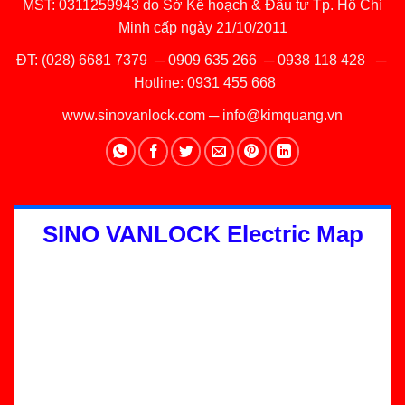
MST: 0311259943 do Sở Kế hoạch & Đầu tư Tp. Hồ Chí
Minh cấp ngày 21/10/2011
ĐT:
(028) 6681 7379
─
0909 635 266
─
0938 118 428
─
Hotline:
0931 455 668
www.sinovanlock.com
─
info@kimquang.vn
SINO VANLOCK Electric Map