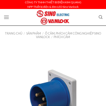
Skip
CÔNG TY TNHH THIẾT BỊ ĐIỆN KIM QUANG
NPP Thiết bị điện & đèn LED Sino Vanlock
to
content
TRANG CHỦ
/
SẢN PHẨM
/
Ổ CẮM, PHÍCH CẮM CÔNG NGHIỆP SINO
VANLOCK
/
PHÍCH CẮM