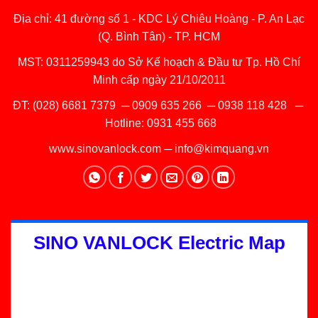
Địa chỉ: 41 đường số 1 - KDC Lý Chiêu Hoàng - P. An Lạc
(Q. Bình Tân) - TP. HCM
MST: 0311259943 do Sở Kế hoạch & Đầu tư Tp. Hồ Chí
Minh cấp ngày 21/10/2011
ĐT:
(028) 6681 7379
─
0909 635 266
─
0938 118 428
─
Hotline:
0931 455 668
www.sinovanlock.com
─
info@kimquang.vn
SINO VANLOCK Electric Map