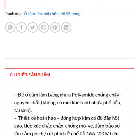
Danh mục:
Ổ cắm liền mặt chữ nhật S9 mỏng
CHI TIẾT SẢN PHẨM
– Đế ổ cắm làm bằng nhựa Polyamide chống cháy –
nguyên chất (không có mùi khét như nhựa phế liệu,
tái sinh).
– Thiết kế hoàn hảo – đồng hợp kim có độ đàn hồi
cao, tiếp xúc chắc chắn, chống mô-ve, đảm bảo số
lần cắm phích / rút phích ở chế độ 16A-220V trên