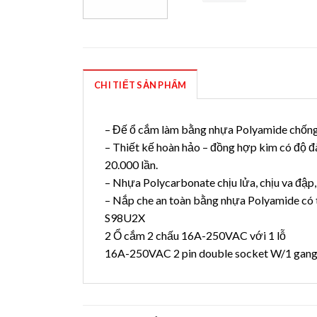
CHI TIẾT SẢN PHẨM
– Đế ổ cắm làm bằng nhựa Polyamide chống c
– Thiết kế hoàn hảo – đồng hợp kim có độ đ
20.000 lần.
– Nhựa Polycarbonate chịu lửa, chịu va đập, 
– Nắp che an toàn bằng nhựa Polyamide có 
S98U2X
2 Ổ cắm 2 chấu 16A-250VAC với 1 lỗ
16A-250VAC 2 pin double socket W/1 gan