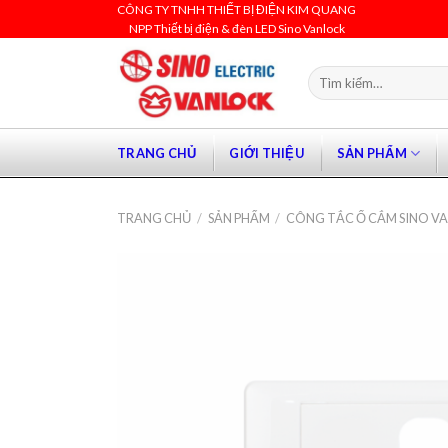
Skip
CÔNG TY TNHH THIẾT BỊ ĐIỆN KIM QUANG
NPP Thiết bị điện & đèn LED Sino Vanlock
to
content
Tìm
kiếm:
TRANG CHỦ
GIỚI THIỆU
SẢN PHẨM
TRANG CHỦ
/
SẢN PHẨM
/
CÔNG TẮC Ổ CẮM SINO V