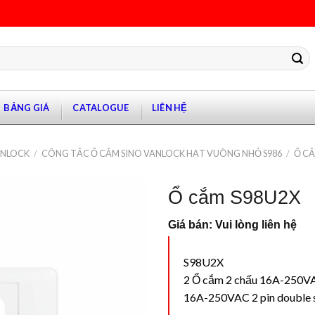
BẢNG GIÁ
CATALOGUE
LIÊN HỆ
ANLOCK
/
CÔNG TẮC Ổ CẮM SINO VANLOCK HẠT VUÔNG NHỎ S986
/
Ổ CẮ
Ổ cắm S98U2X
Giá bán: Vui lòng liên hệ
S98U2X
2 Ổ cắm 2 chấu 16A-250VA
16A-250VAC 2 pin double 