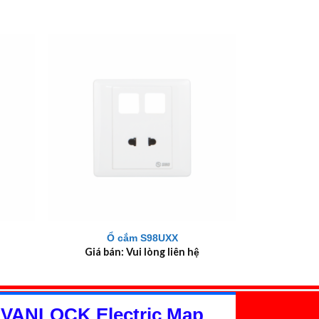
+
Ổ cắm S98UXX
Giá bán: Vui lòng liên hệ
 VANLOCK Electric Map