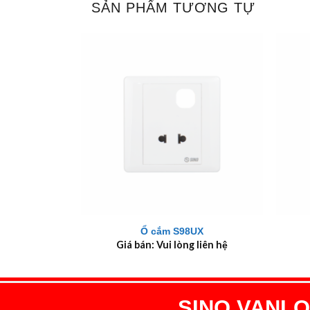
SẢN PHẨM TƯƠNG TỰ
+
+
Ổ cắm S98UX
Giá bán: Vui lòng liên hệ
SINO VANLOC