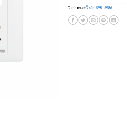
Danh mục:
Ổ cắm S98 - S986