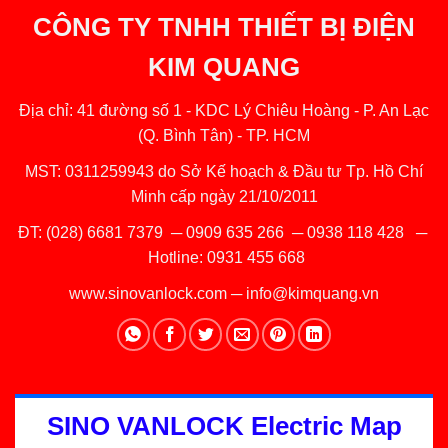
CÔNG TY TNHH THIẾT BỊ ĐIỆN
KIM QUANG
Địa chỉ: 41 đường số 1 - KDC Lý Chiêu Hoàng - P. An Lạc
(Q. Bình Tân) - TP. HCM
MST: 0311259943 do Sở Kế hoạch & Đầu tư Tp. Hồ Chí
Minh cấp ngày 21/10/2011
ĐT:
(028) 6681 7379
─
0909 635 266
─
0938 118 428
─
Hotline:
0931 455 668
www.sinovanlock.com
─
info@kimquang.vn
SINO VANLOCK Electric Map