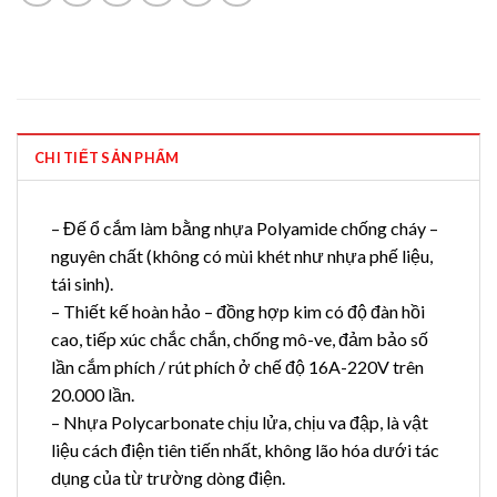
CHI TIẾT SẢN PHẨM
– Đế ổ cắm làm bằng nhựa Polyamide chống cháy –
nguyên chất (không có mùi khét như nhựa phế liệu,
tái sinh).
– Thiết kế hoàn hảo – đồng hợp kim có độ đàn hồi
cao, tiếp xúc chắc chắn, chống mô-ve, đảm bảo số
lần cắm phích / rút phích ở chế độ 16A-220V trên
20.000 lần.
– Nhựa Polycarbonate chịu lửa, chịu va đập, là vật
liệu cách điện tiên tiến nhất, không lão hóa dưới tác
dụng của từ trường dòng điện.