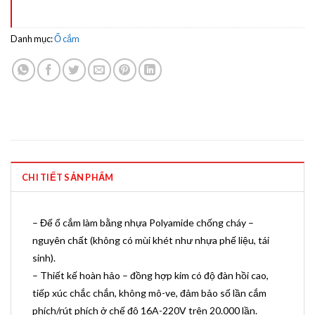
Danh mục:
Ổ cắm
CHI TIẾT SẢN PHẨM
– Đế ổ cắm làm bằng nhựa Polyamide chống cháy –
nguyên chất (không có mùi khét như nhựa phế liệu, tái
sinh).
– Thiết kế hoàn hảo – đồng hợp kim có độ đàn hồi cao,
tiếp xúc chắc chắn, không mô-ve, đảm bảo số lần cắm
phích/rút phích ở chế độ 16A-220V trên 20.000 lần.