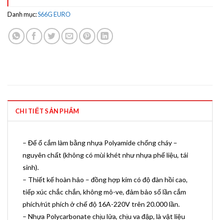
Danh mục:
S66G EURO
CHI TIẾT SẢN PHẨM
– Đế ổ cắm làm bằng nhựa Polyamide chống cháy –
nguyên chất (không có mùi khét như nhựa phế liệu, tái
sinh).
– Thiết kế hoàn hảo – đồng hợp kim có độ đàn hồi cao,
tiếp xúc chắc chắn, không mô-ve, đảm bảo số lần cắm
phích/rút phích ở chế độ 16A-220V trên 20.000 lần.
– Nhựa Polycarbonate chịu lửa, chịu va đập, là vật liệu