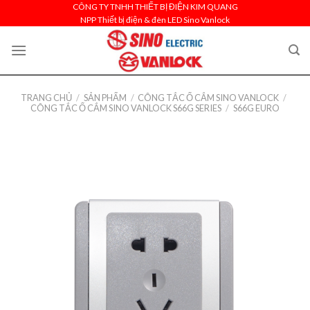
Skip
CÔNG TY TNHH THIẾT BỊ ĐIỆN KIM QUANG
NPP Thiết bị điện & đèn LED Sino Vanlock
to
content
TRANG CHỦ
/
SẢN PHẨM
/
CÔNG TẮC Ổ CẮM SINO VANLOCK
/
CÔNG TẮC Ổ CẮM SINO VANLOCK S66G SERIES
/
S66G EURO