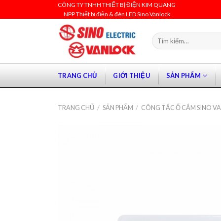
Skip
CÔNG TY TNHH THIẾT BỊ ĐIỆN KIM QUANG
NPP Thiết bị điện & đèn LED Sino Vanlock
to
content
Tìm
kiếm:
TRANG CHỦ
GIỚI THIỆU
SẢN PHẨM
TRANG CHỦ
/
SẢN PHẨM
/
CÔNG TẮC Ổ CẮM SINO V