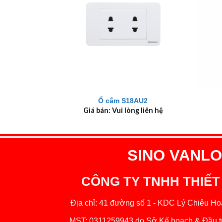
+
+
Ổ cắm S18AU2
Giá bán: Vui lòng liên hệ
SINO VANLOC
CÔNG TY TNHH THIẾT
Địa chỉ: 41 đường số 1 - KDC Lý Chiêu Hoà
MST: 0311259943 do Sở Kế hoạch & Đầu tư