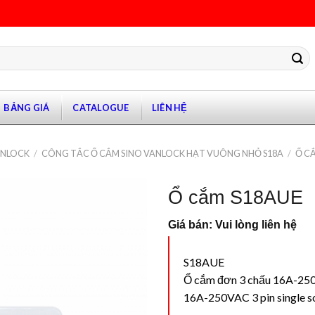
BẢNG GIÁ
CATALOGUE
LIÊN HỆ
ANLOCK
/
CÔNG TẮC Ổ CẮM SINO VANLOCK HẠT VUÔNG NHỎ S18A
/
Ổ C
Ổ cắm S18AUE
Giá bán: Vui lòng liên hệ
S18AUE
Ổ cắm đơn 3 chấu 16A-2
16A-250VAC 3 pin single s