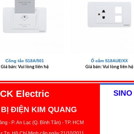
+
Công tắc S18A/501
Ổ cắm S18AUE/XX
Giá bán: Vui lòng liên hệ
Giá bán: Vui lòng liên hệ
K Electric
SINO
 BỊ ĐIỆN KIM QUANG
ng - P. An Lạc (Q. Bình Tân) - TP. HCM
 Tp. Hồ Chí Minh cấp ngày 21/10/2011