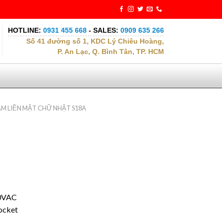
HOTLINE:
0931 455 668
- SALES:
0909 635 266
Số 41 đường số 1, KDC Lý Chiêu Hoàng,
P. An Lạc, Q. Bình Tân, TP. HCM
ẮM LIỀN MẶT CHỮ NHẬT S18A
50VAC
ocket