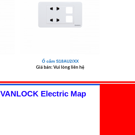
+
Ổ cắm S18AU2/XX
Giá bán: Vui lòng liên hệ
 VANLOCK Electric Map