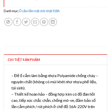
Danh mục:
Ổ cắm liền mặt chữ nhật S18A
CHI TIẾT SẢN PHẨM
– Đế ổ cắm làm bằng nhựa Polyamide chống cháy –
nguyên chất (không có mùi khét như nhựa phế liệu,
tái sinh).
– Thiết kế hoàn hảo – đồng hợp kim có độ đàn hồi
cao, tiếp xúc chắc chắn, chống mô-ve, đảm bảo số
lần cắm phích / rút phích ở chế độ 16A-220V trên