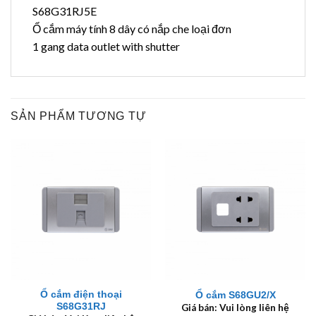
S68G31RJ5E
Ổ cắm máy tính 8 dây có nắp che loại đơn
1 gang data outlet with shutter
SẢN PHẨM TƯƠNG TỰ
Ổ cắm điện thoại
Ổ cắm S68GU2/X
S68G31RJ
Giá bán: Vui lòng liên hệ