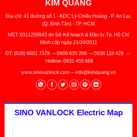
KIM QUANG
Địa chỉ: 41 đường số 1 - KDC Lý Chiêu Hoàng - P. An Lạc
(Q. Bình Tân) - TP. HCM
MST: 0311259943 do Sở Kế hoạch & Đầu tư Tp. Hồ Chí
Minh cấp ngày 21/10/2011
ĐT:
(028) 6681 7379
─
0909 635 266
─
0938 118 428
─
Hotline:
0931 455 668
www.sinovanlock.com
─
info@kimquang.vn
SINO VANLOCK Electric Map