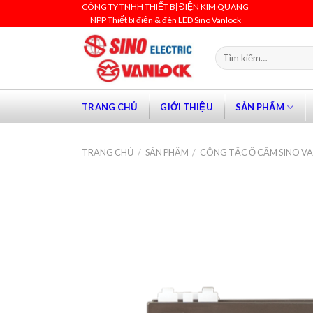
Skip
CÔNG TY TNHH THIẾT BỊ ĐIỆN KIM QUANG
NPP Thiết bị điện & đèn LED Sino Vanlock
to
content
Tìm
kiếm:
TRANG CHỦ
GIỚI THIỆU
SẢN PHẨM
TRANG CHỦ
/
SẢN PHẨM
/
CÔNG TẮC Ổ CẮM SINO V