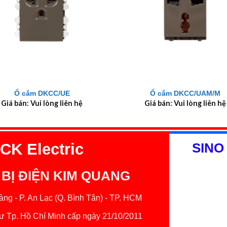
+
Ổ cắm DKCC/UE
Ổ cắm DKCC/UAM/M
Giá bán: Vui lòng liên hệ
Giá bán: Vui lòng liên hệ
K Electric
SINO
 BỊ ĐIỆN KIM QUANG
ng - P. An Lạc (Q. Bình Tân) - TP. HCM
 Tp. Hồ Chí Minh cấp ngày 21/10/2011