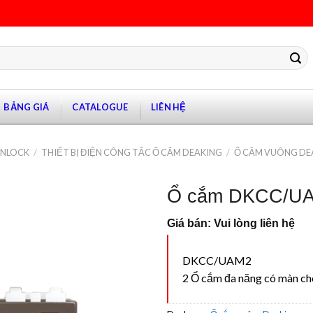
BẢNG GIÁ
CATALOGUE
LIÊN HỆ
ANLOCK
/
THIẾT BỊ ĐIỆN CÔNG TẮC Ổ CẮM DEAKING
/
Ổ CẮM VUÔNG DE
Ổ cắm DKCC/U
Giá bán: Vui lòng liên hệ
DKCC/UAM2
2 Ổ cắm đa năng có màn ch