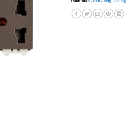
Danh mục:
Ổ cắm vuông Deaking