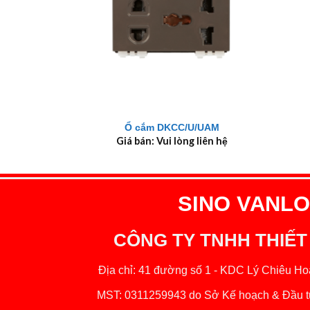
+
+
Ổ cắm DKCC/U/UAM
Giá bán: Vui lòng liên hệ
SINO VANLOC
CÔNG TY TNHH THIẾT
Địa chỉ: 41 đường số 1 - KDC Lý Chiêu Hoà
MST: 0311259943 do Sở Kế hoạch & Đầu tư