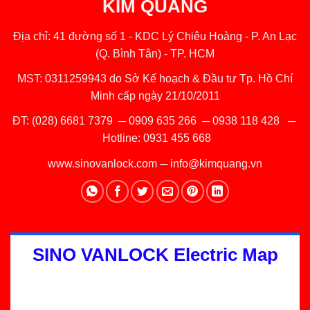
KIM QUANG
Địa chỉ: 41 đường số 1 - KDC Lý Chiêu Hoàng - P. An Lạc
(Q. Bình Tân) - TP. HCM
MST: 0311259943 do Sở Kế hoạch & Đầu tư Tp. Hồ Chí
Minh cấp ngày 21/10/2011
ĐT:
(028) 6681 7379
─
0909 635 266
─
0938 118 428
─
Hotline:
0931 455 668
www.sinovanlock.com
─
info@kimquang.vn
SINO VANLOCK Electric Map