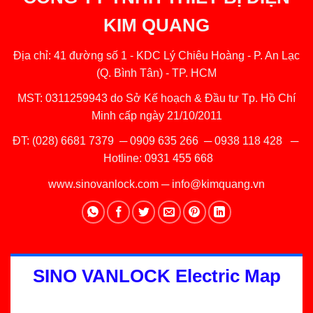
KIM QUANG
Địa chỉ: 41 đường số 1 - KDC Lý Chiêu Hoàng - P. An Lạc
(Q. Bình Tân) - TP. HCM
MST: 0311259943 do Sở Kế hoạch & Đầu tư Tp. Hồ Chí
Minh cấp ngày 21/10/2011
ĐT:
(028) 6681 7379
─
0909 635 266
─
0938 118 428
─
Hotline:
0931 455 668
www.sinovanlock.com
─
info@kimquang.vn
SINO VANLOCK Electric Map